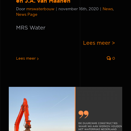
en J.A. van Maanen
Door
mrswaterbouw
|
november 16th, 2020
|
News
,
News Page
MRS Water
Lees meer >
Lees meer
0