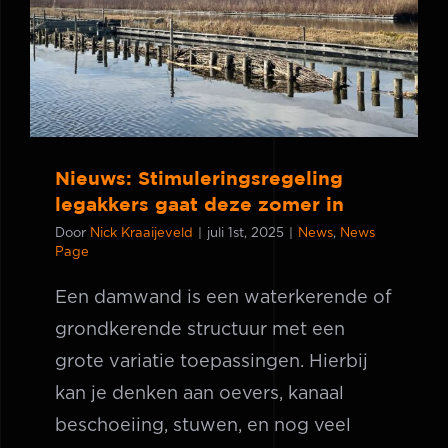
legakkers gaat deze zomer in
Nieuws: Stimuleringsregeling
legakkers gaat deze zomer in
Door
Nick Kraaijeveld
|
juli 1st, 2025
|
News
,
News
Page
Een damwand is een waterkerende of
grondkerende structuur met een
grote variatie toepassingen. Hierbij
kan je denken aan oevers, kanaal
beschoeiing, stuwen, en nog veel