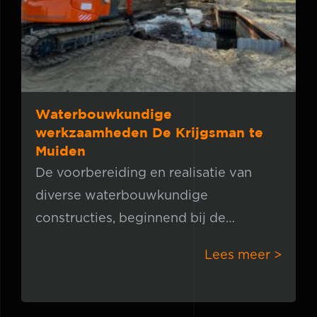
Muiden
Waterbouwkundige
werkzaamheden De Krijgsman te
Muiden
De voorbereiding en realisatie van
diverse waterbouwkundige
constructies, beginnend bij de
initiatieffase, doorlopend tot het
Lees meer >
voorlopige ontwerp, definitief
ontwerp en uitvoeringsontwerp,
inclusief het opstellen van