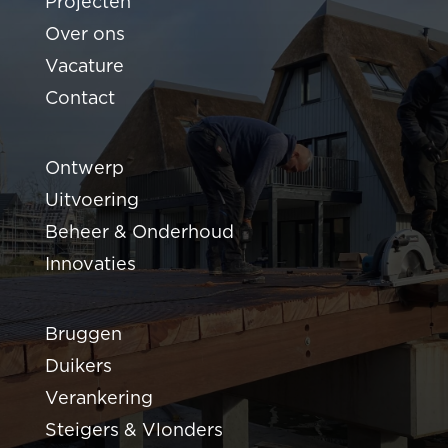
Projecten
Over ons
Vacature
Contact
Ontwerp
Uitvoering
Beheer & Onderhoud
Innovaties
Bruggen
Duikers
Verankering
Steigers & Vlonders