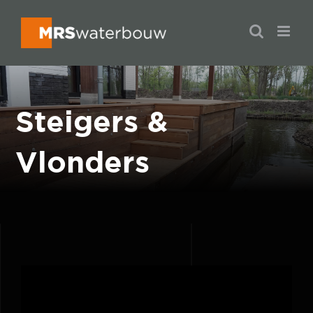
Ga
naar
inhoud
Steigers &
Vlonders