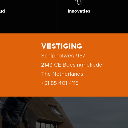
ud
Innovaties
VESTIGING
Schipholweg 957
2143 CE Boesingheliede
The Netherlands
+31 85 401 4115