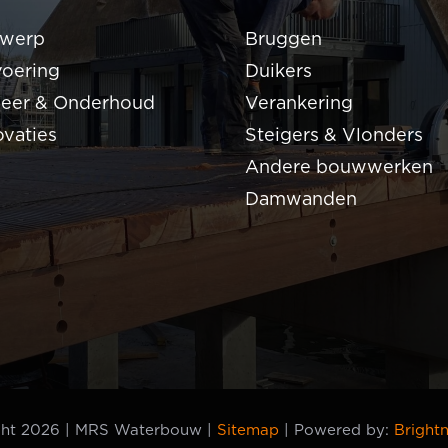
werp
Bruggen
voering
Duikers
eer & Onderhoud
Verankering
ovaties
Steigers & Vlonders
Andere bouwwerken
Damwanden
ght 2026 | MRS Waterbouw |
Sitemap
| Powered by:
Bright