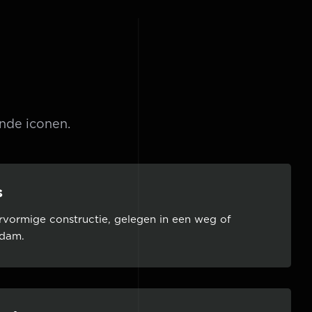
nde iconen.
s
vormige constructie, gelegen in een weg of
dam.