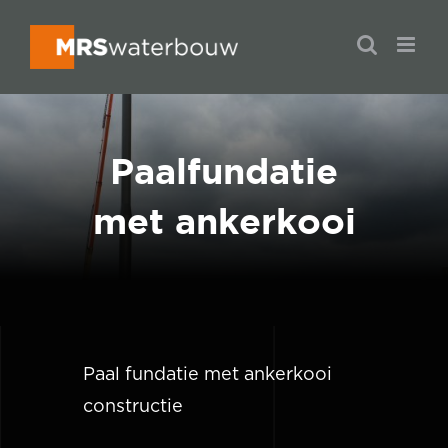
Ga
naar
inhoud
Paalfundatie
met ankerkooi
Paal fundatie met ankerkooi
constructie