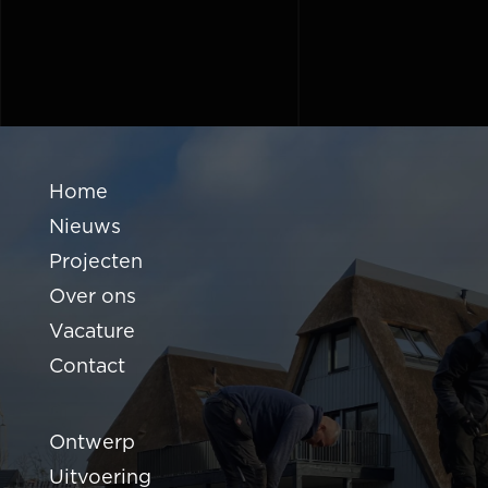
Home
Nieuws
Projecten
Over ons
Vacature
Contact
Ontwerp
Uitvoering