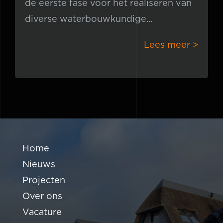
de eerste fase voor het realiseren van
diverse waterbouwkundige
werkzaamheden voor het nieuwe
Lees meer >
Emilia gemaal hebben wij stalen
damwanden
Home
Nieuws
Projecten
Over ons
Vacature